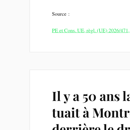
Source :
PE et Cons. UE, règl. (UE) 2026/471,
Il y a 50 ans 
tuait à Montr
derrière le 